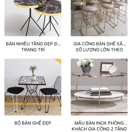
BÀN NHIỀU TẦNG ĐẸP ĐỂ
GIA CÔNG BÀN GHẾ SẮT
TRANG TRÍ
SỐ LƯỢNG LỚN THEO
YÊU CẦU
BỘ BÀN GHẾ ĐẸP
MẪU BÀN INOX PHÒNG
KHÁCH GIA CÔNG 2 TẦNG