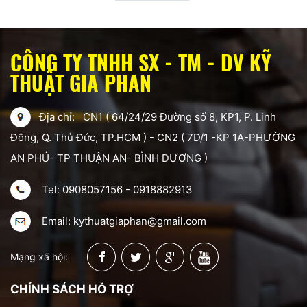
CÔNG TY TNHH SX - TM - DV KỸ
THUẬT GIA PHAN
Địa chỉ: CN1 ( 64/24/29 Đường số 8, KP1, P. Linh
Đông, Q. Thủ Đức, TP.HCM ) - CN2 ( 7D/1 -KP 1A-PHƯỜNG
AN PHÚ- TP THUẬN AN- BÌNH DƯƠNG )
Tel: 0908057156 - 0918882913
Email: kythuatgiaphan@gmail.com
Mạng xã hội:
CHÍNH SÁCH HỖ TRỢ