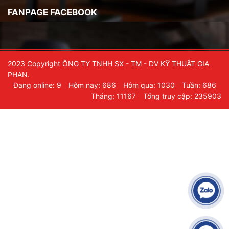
FANPAGE FACEBOOK
2023 Copyright ÔNG TY TNHH SX - TM - DV KỸ THUẬT GIA
PHAN.
Đang online: 9
Hôm nay: 686
Hôm qua: 1030
Tuần: 686
Tháng: 11167
Tổng truy cập: 235903