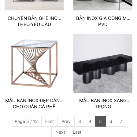
CHUYÊN BÀN GHẾ INOX
BÀN INOX GIA CÔNG MẠ
THEO YÊU CẦU
PVD
MẪU BÀN INOX ĐẸP DÀNH
MẪU BÀN INOX SANG
CHO QUÁN CÀ PHÊ
TRỌNG
Page 5 / 12
First
Prev
3
4
5
6
7
Next
Last