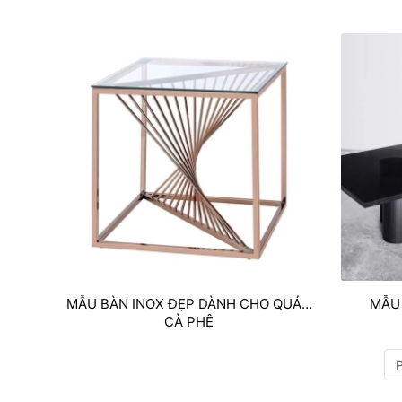
MẪU BÀN INOX ĐẸP DÀNH CHO QUÁN
MẪU
CÀ PHÊ
P