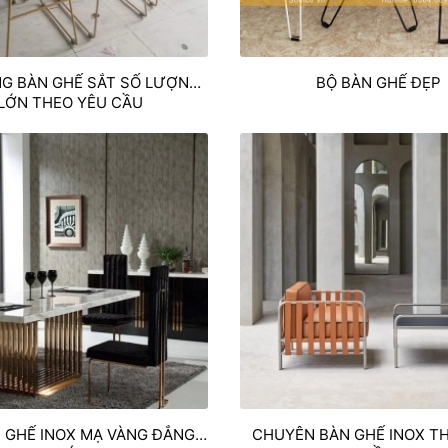
NG BÀN GHẾ SẮT SỐ LƯỢNG
BỘ BÀN GHẾ ĐẸP
LỚN THEO YÊU CẦU
 GHẾ INOX MẠ VÀNG ĐẲNG
CHUYÊN BÀN GHẾ INOX T