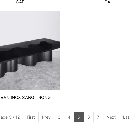
CÁP
CẦU
 BÀN INOX SANG TRỌNG
age 5 / 12
First
Prev
3
4
5
6
7
Next
Las