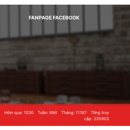
FANPAGE FACEBOOK
6
Hôm qua: 1030
Tuần: 686
Tháng: 11167
Tổng truy
cập: 235903