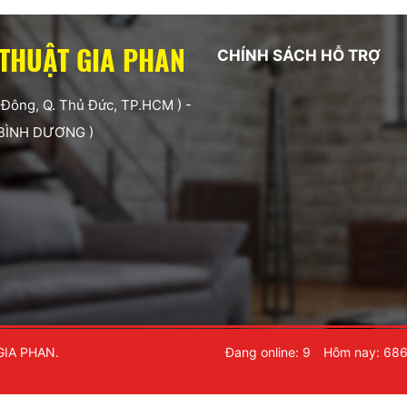
 THUẬT GIA PHAN
CHÍNH SÁCH HỖ TRỢ
 Đông, Q. Thủ Đức, TP.HCM ) -
 BÌNH DƯƠNG )
GIA PHAN.
Đang online: 9
Hôm nay: 68