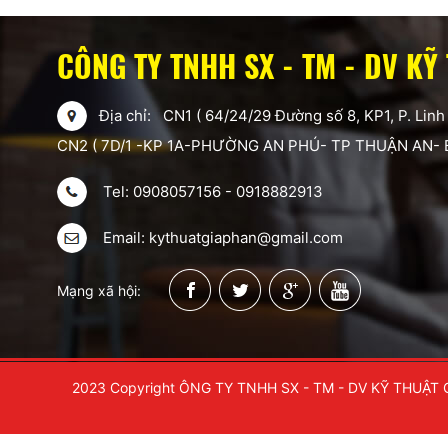
CÔNG TY TNHH SX - TM - DV KỸ
Địa chỉ: CN1 ( 64/24/29 Đường số 8, KP1, P. Linh
CN2 ( 7D/1 -KP 1A-PHƯỜNG AN PHÚ- TP THUẬN AN-
Tel: 0908057156 - 0918882913
Email: kythuatgiaphan@gmail.com
Mạng xã hội:
2023 Copyright ÔNG TY TNHH SX - TM - DV KỸ THUẬT 