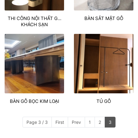
THI CÔNG NỘI THẤT GỖ
BÀN SẮT MẶT GỖ
KHÁCH SẠN
BÀN GỖ BỌC KIM LOẠI
TỦ GỖ
Page 3 / 3
First
Prev
1
2
3