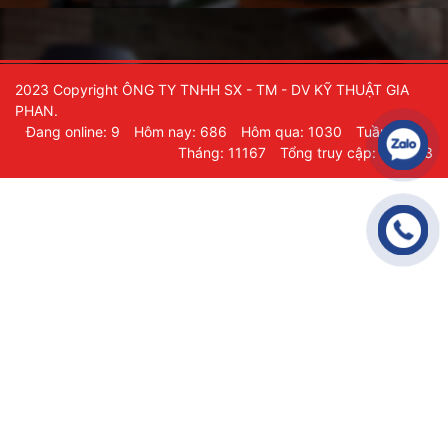
2023 Copyright ÔNG TY TNHH SX - TM - DV KỸ THUẬT GIA
PHAN.
Đang online: 9
Hôm nay: 686
Hôm qua: 1030
Tuần: 686
Tháng: 11167
Tổng truy cập: 235903