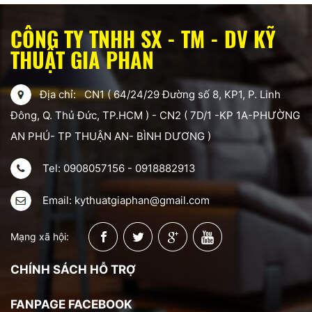
CÔNG TY TNHH SX - TM - DV KỸ
THUẬT GIA PHAN
Địa chỉ: CN1 ( 64/24/29 Đường số 8, KP1, P. Linh
Đông, Q. Thủ Đức, TP.HCM ) - CN2 ( 7D/1 -KP 1A-PHƯỜNG
AN PHÚ- TP THUẬN AN- BÌNH DƯƠNG )
Tel: 0908057156 - 0918882913
Email: kythuatgiaphan@gmail.com
Mạng xã hội:
CHÍNH SÁCH HỖ TRỢ
FANPAGE FACEBOOK