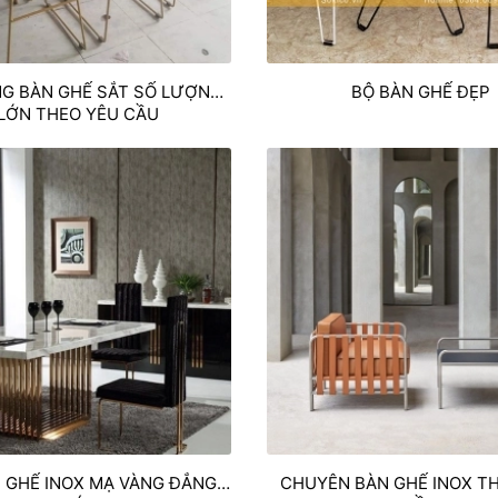
NG BÀN GHẾ SẮT SỐ LƯỢNG
BỘ BÀN GHẾ ĐẸP
LỚN THEO YÊU CẦU
 GHẾ INOX MẠ VÀNG ĐẲNG
CHUYÊN BÀN GHẾ INOX T