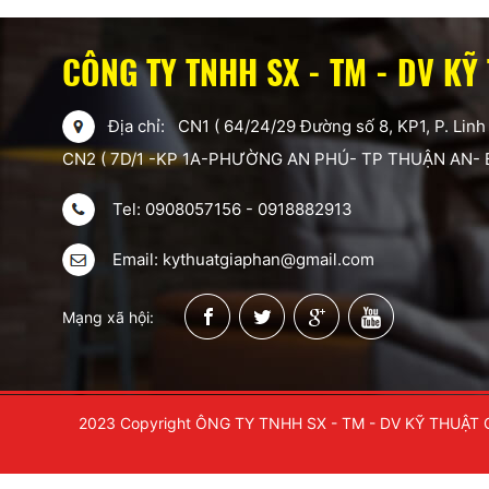
CÔNG TY TNHH SX - TM - DV KỸ
Địa chỉ: CN1 ( 64/24/29 Đường số 8, KP1, P. Linh
CN2 ( 7D/1 -KP 1A-PHƯỜNG AN PHÚ- TP THUẬN AN-
Tel: 0908057156 - 0918882913
Email: kythuatgiaphan@gmail.com
Mạng xã hội:
2023 Copyright ÔNG TY TNHH SX - TM - DV KỸ THUẬT 