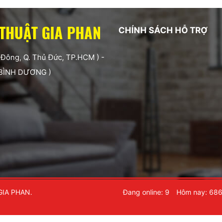
 THUẬT GIA PHAN
CHÍNH SÁCH HỖ TRỢ
 Đông, Q. Thủ Đức, TP.HCM ) -
 BÌNH DƯƠNG )
GIA PHAN.
Đang online: 9
Hôm nay: 68