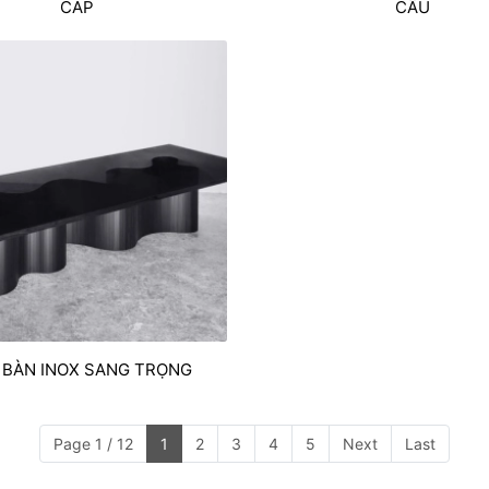
CÁP
CẦU
 BÀN INOX SANG TRỌNG
Page 1 / 12
1
2
3
4
5
Next
Last