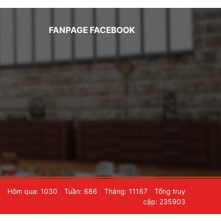
FANPAGE FACEBOOK
6
Hôm qua: 1030
Tuần: 686
Tháng: 11167
Tổng truy
cập: 235903