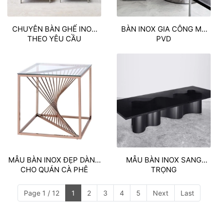
CHUYÊN BÀN GHẾ INOX
BÀN INOX GIA CÔNG MẠ
THEO YÊU CẦU
PVD
MẪU BÀN INOX ĐẸP DÀNH
MẪU BÀN INOX SANG
CHO QUÁN CÀ PHÊ
TRỌNG
Page 1 / 12
1
2
3
4
5
Next
Last