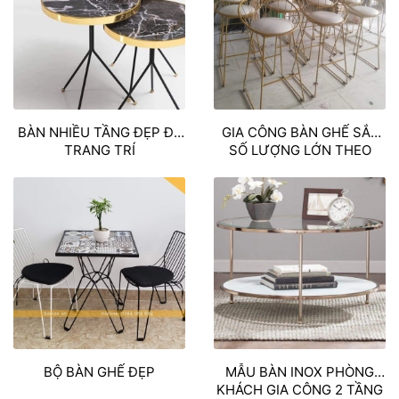
BÀN NHIỀU TẦNG ĐẸP ĐỂ
GIA CÔNG BÀN GHẾ SẮT
TRANG TRÍ
SỐ LƯỢNG LỚN THEO
YÊU CẦU
BỘ BÀN GHẾ ĐẸP
MẪU BÀN INOX PHÒNG
KHÁCH GIA CÔNG 2 TẦNG