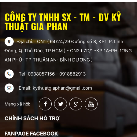
CÔNG TY TNHH SX - TM - DV KỸ
THUẬT GIA PHAN
Địa chỉ: CN1 ( 64/24/29 Đường số 8, KP1, P. Linh
Đông, Q. Thủ Đức, TP.HCM ) - CN2 ( 7D/1 -KP 1A-PHƯỜNG
AN PHÚ- TP THUẬN AN- BÌNH DƯƠNG )
Tel: 0908057156 - 0918882913
Email: kythuatgiaphan@gmail.com
Mạng xã hội:
CHÍNH SÁCH HỖ TRỢ
FANPAGE FACEBOOK