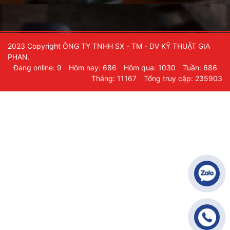
2023 Copyright ÔNG TY TNHH SX - TM - DV KỸ THUẬT GIA
PHAN.
Đang online: 9
Hôm nay: 686
Hôm qua: 1030
Tuần: 686
Tháng: 11167
Tổng truy cập: 235903