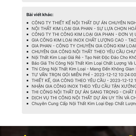
Bài viết khác:
CÔNG TY THIẾT KẾ NỘI THẤT DỰ ÁN CHUYÊN NGHIỆ
NỘI THẤT KIM LOẠI GIA PHAN - SỰ LỰA CHỌN HO
CÔNG TY THI CÔNG KIM LOẠI GIA PHAN - ĐƠN VỊ U
GIA CÔNG KIM LOẠI INOX CHẤT LƯỢNG CAO - TẠO
GIA PHAN - CÔNG TY CHUYÊN GIA CÔNG KIM LOẠI 
CHUYÊN GIA CÔNG NỘI THẤT THEO YÊU CẦU CHUYÊ
Nội Thất Kim Loại Giá Rẻ - Tạo Nét Độc Đáo Cho Kh
Báo Giá Thi Công Nội Thất Kim Loại Chất Lượng Và 
Thi Công Nội Thất Kim Loại - Mang Đến Không Gian
TƯ VẤN TRỌN GÓI MIỄN PHÍ - 2023-12-12 10:24:0
THIẾT KẾ, GIA CÔNG THEO YÊU CẦU - 2023-12-12 
NHẬN GIA CÔNG INOX THEO YÊU CẦU TẬN XƯỞNG T
THI CÔNG NỘI THẤT DỰ ÁN SANG TRỌNG - CHẤT L
DỊCH VỤ THI CÔNG NỘI THẤT DỰ ÁN UY TÍN VÀ C
Chuyên Cung Cấp Nội Thất Kim Loại Đẹp Chất Lượn