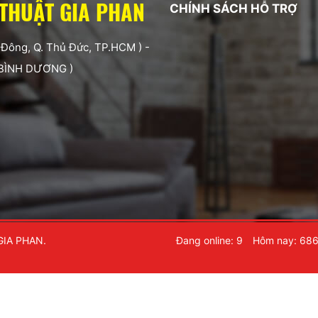
 THUẬT GIA PHAN
CHÍNH SÁCH HỖ TRỢ
 Đông, Q. Thủ Đức, TP.HCM ) -
 BÌNH DƯƠNG )
GIA PHAN.
Đang online: 9
Hôm nay: 68