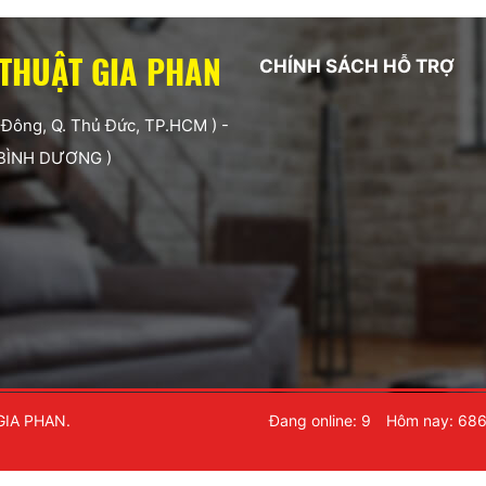
 THUẬT GIA PHAN
CHÍNH SÁCH HỖ TRỢ
 Đông, Q. Thủ Đức, TP.HCM ) -
 BÌNH DƯƠNG )
GIA PHAN.
Đang online: 9
Hôm nay: 68