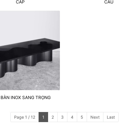
CÁP
CẦU
 BÀN INOX SANG TRỌNG
Page 1 / 12
1
2
3
4
5
Next
Last