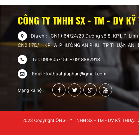
CÔNG TY TNHH SX - TM - DV KỸ
Địa chỉ: CN1 ( 64/24/29 Đường số 8, KP1, P. Linh
CN2 ( 7D/1 -KP 1A-PHƯỜNG AN PHÚ- TP THUẬN AN-
Tel: 0908057156 - 0918882913
Email: kythuatgiaphan@gmail.com
Mạng xã hội:
2023 Copyright ÔNG TY TNHH SX - TM - DV KỸ THUẬT 