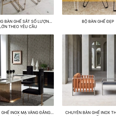
NG BÀN GHẾ SẮT SỐ LƯỢNG
BỘ BÀN GHẾ ĐẸP
LỚN THEO YÊU CẦU
 GHẾ INOX MẠ VÀNG ĐẲNG
CHUYÊN BÀN GHẾ INOX T