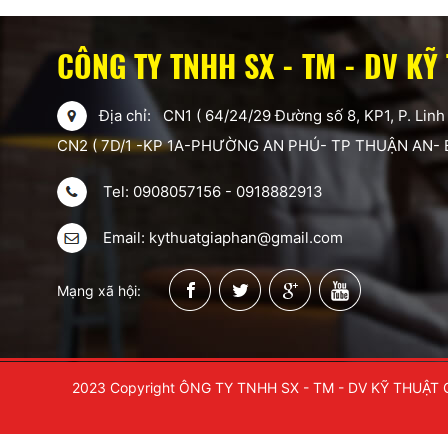
CÔNG TY TNHH SX - TM - DV KỸ
Địa chỉ: CN1 ( 64/24/29 Đường số 8, KP1, P. Linh
CN2 ( 7D/1 -KP 1A-PHƯỜNG AN PHÚ- TP THUẬN AN-
Tel: 0908057156 - 0918882913
Email: kythuatgiaphan@gmail.com
Mạng xã hội:
2023 Copyright ÔNG TY TNHH SX - TM - DV KỸ THUẬT 