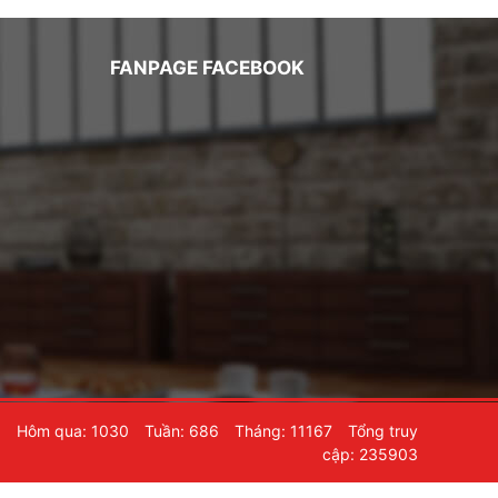
FANPAGE FACEBOOK
6
Hôm qua: 1030
Tuần: 686
Tháng: 11167
Tổng truy
cập: 235903