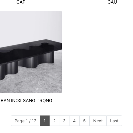
CÁP
CẦU
 BÀN INOX SANG TRỌNG
Page 1 / 12
1
2
3
4
5
Next
Last