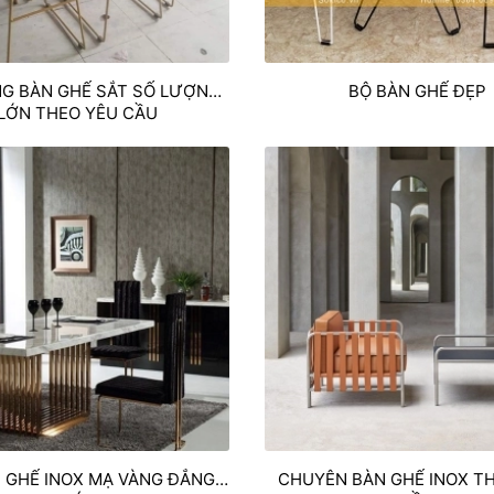
NG BÀN GHẾ SẮT SỐ LƯỢNG
BỘ BÀN GHẾ ĐẸP
LỚN THEO YÊU CẦU
 GHẾ INOX MẠ VÀNG ĐẲNG
CHUYÊN BÀN GHẾ INOX T