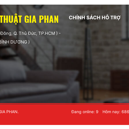
 THUẬT GIA PHAN
CHÍNH SÁCH HỖ TRỢ
 Đông, Q. Thủ Đức, TP.HCM ) -
 BÌNH DƯƠNG )
GIA PHAN.
Đang online: 9
Hôm nay: 68