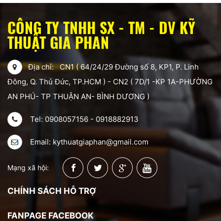
CÔNG TY TNHH SX - TM - DV KỸ
THUẬT GIA PHAN
Địa chỉ: CN1 ( 64/24/29 Đường số 8, KP1, P. Linh
Đông, Q. Thủ Đức, TP.HCM ) - CN2 ( 7D/1 -KP 1A-PHƯỜNG
AN PHÚ- TP THUẬN AN- BÌNH DƯƠNG )
Tel: 0908057156 - 0918882913
Email: kythuatgiaphan@gmail.com
Mạng xã hội:
CHÍNH SÁCH HỖ TRỢ
FANPAGE FACEBOOK