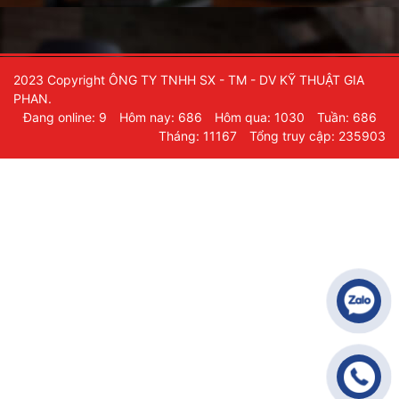
2023 Copyright ÔNG TY TNHH SX - TM - DV KỸ THUẬT GIA
PHAN.
Đang online: 9
Hôm nay: 686
Hôm qua: 1030
Tuần: 686
Tháng: 11167
Tổng truy cập: 235903