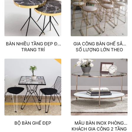
BÀN NHIỀU TẦNG ĐẸP ĐỂ
GIA CÔNG BÀN GHẾ SẮT
TRANG TRÍ
SỐ LƯỢNG LỚN THEO
YÊU CẦU
BỘ BÀN GHẾ ĐẸP
MẪU BÀN INOX PHÒNG
KHÁCH GIA CÔNG 2 TẦNG