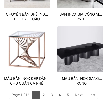
CHUYÊN BÀN GHẾ INOX
BÀN INOX GIA CÔNG MẠ
THEO YÊU CẦU
PVD
MẪU BÀN INOX ĐẸP DÀNH
MẪU BÀN INOX SANG
CHO QUÁN CÀ PHÊ
TRỌNG
Page 1 / 12
1
2
3
4
5
Next
Last