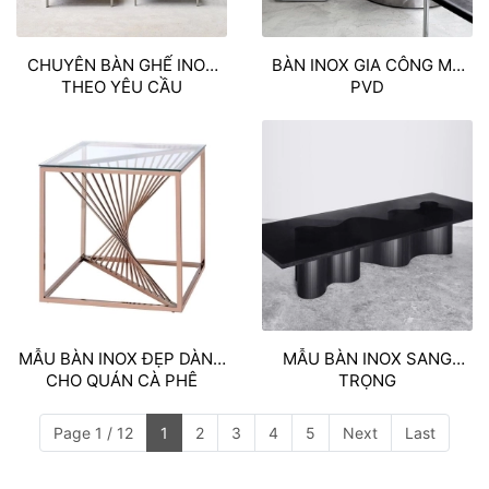
CHUYÊN BÀN GHẾ INOX
BÀN INOX GIA CÔNG MẠ
THEO YÊU CẦU
PVD
MẪU BÀN INOX ĐẸP DÀNH
MẪU BÀN INOX SANG
CHO QUÁN CÀ PHÊ
TRỌNG
Page 1 / 12
1
2
3
4
5
Next
Last