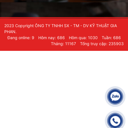
2023 Copyright ÔNG TY TNHH SX - TM - DV KỸ THUẬT GIA
PHAN.
Đang online: 9
Hôm nay: 686
Hôm qua: 1030
Tuần: 686
Tháng: 11167
Tổng truy cập: 235903