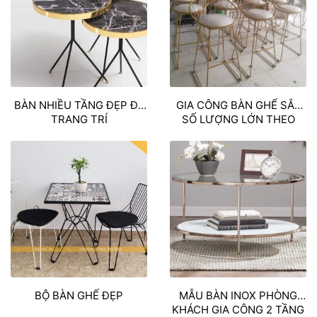
BÀN NHIỀU TẦNG ĐẸP ĐỂ
GIA CÔNG BÀN GHẾ SẮT
TRANG TRÍ
SỐ LƯỢNG LỚN THEO
YÊU CẦU
BỘ BÀN GHẾ ĐẸP
MẪU BÀN INOX PHÒNG
KHÁCH GIA CÔNG 2 TẦNG