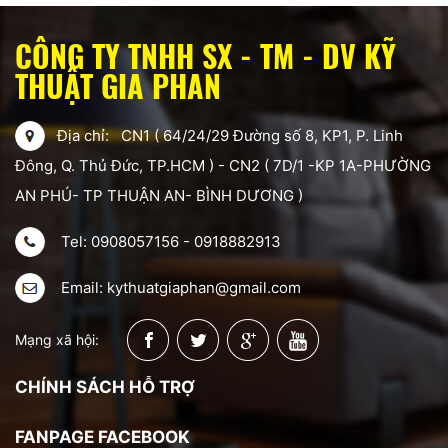
CÔNG TY TNHH SX - TM - DV KỸ
THUẬT GIA PHAN
Địa chỉ: CN1 ( 64/24/29 Đường số 8, KP1, P. Linh
Đông, Q. Thủ Đức, TP.HCM ) - CN2 ( 7D/1 -KP 1A-PHƯỜNG
AN PHÚ- TP THUẬN AN- BÌNH DƯƠNG )
Tel: 0908057156 - 0918882913
Email: kythuatgiaphan@gmail.com
Mạng xã hội:
CHÍNH SÁCH HỖ TRỢ
FANPAGE FACEBOOK