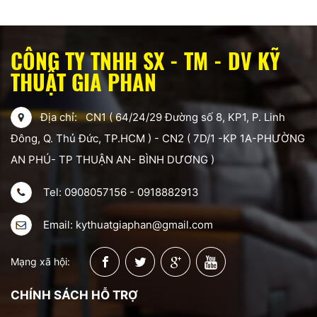
CÔNG TY TNHH SX - TM - DV KỸ
THUẬT GIA PHAN
Địa chỉ: CN1 ( 64/24/29 Đường số 8, KP1, P. Linh
Đông, Q. Thủ Đức, TP.HCM ) - CN2 ( 7D/1 -KP 1A-PHƯỜNG
AN PHÚ- TP THUẬN AN- BÌNH DƯƠNG )
Tel: 0908057156 - 0918882913
Email: kythuatgiaphan@gmail.com
Mạng xã hội:
CHÍNH SÁCH HỖ TRỢ