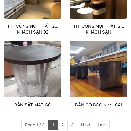
THI CÔNG NỘI THẤT GỖ
THI CÔNG NỘI THẤT GỖ
KHÁCH SẠN 02
KHÁCH SẠN
BÀN SẮT MẶT GỖ
BÀN GỖ BỌC KIM LOẠI
Page 1 / 3
1
2
3
Next
Last