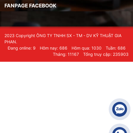
FANPAGE FACEBOOK
2023 Copyright ÔNG TY TNHH SX - TM - DV KỸ THUẬT GIA
PHAN.
Đang online: 9
Hôm nay: 686
Hôm qua: 1030
Tuần: 686
Tháng: 11167
Tổng truy cập: 235903