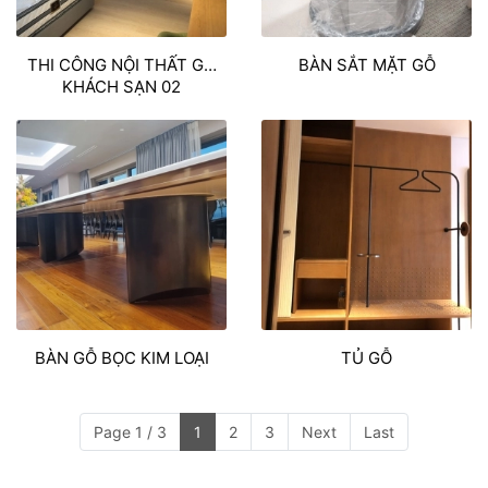
THI CÔNG NỘI THẤT GỖ
BÀN SẮT MẶT GỖ
KHÁCH SẠN 02
BÀN GỖ BỌC KIM LOẠI
TỦ GỖ
Page 1 / 3
1
2
3
Next
Last