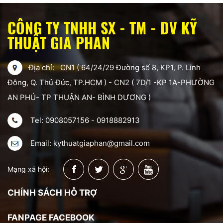
CÔNG TY TNHH SX - TM - DV KỸ
THUẬT GIA PHAN
Địa chỉ: CN1 ( 64/24/29 Đường số 8, KP1, P. Linh
Đông, Q. Thủ Đức, TP.HCM ) - CN2 ( 7D/1 -KP 1A-PHƯỜNG
AN PHÚ- TP THUẬN AN- BÌNH DƯƠNG )
Tel: 0908057156 - 0918882913
Email: kythuatgiaphan@gmail.com
Mạng xã hội:
CHÍNH SÁCH HỖ TRỢ
FANPAGE FACEBOOK