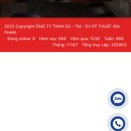
2023 Copyright ÔNG TY TNHH SX - TM - DV KỸ THUẬT GIA
PHAN.
Đang online: 9
Hôm nay: 686
Hôm qua: 1030
Tuần: 686
Tháng: 11167
Tổng truy cập: 235903