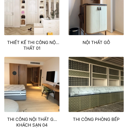
THIẾT KẾ THI CÔNG NỘI
NỘI THẤT GỖ
THẤT 01
THI CÔNG NỘI THẤT GỖ
THI CÔNG PHÒNG BẾP
KHÁCH SẠN 04