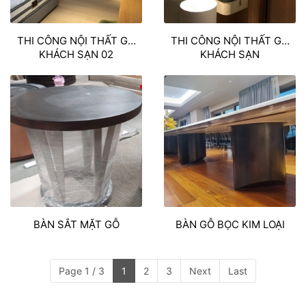
THI CÔNG NỘI THẤT GỖ
THI CÔNG NỘI THẤT GỖ
KHÁCH SẠN 02
KHÁCH SẠN
BÀN SẮT MẶT GỖ
BÀN GỖ BỌC KIM LOẠI
Page 1 / 3
1
2
3
Next
Last