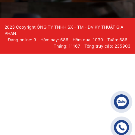
2023 Copyright ÔNG TY TNHH SX - TM - DV KỸ THUẬT GIA
PHAN.
Đang online: 9
Hôm nay: 686
Hôm qua: 1030
Tuần: 686
Tháng: 11167
Tổng truy cập: 235903