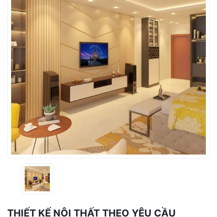
THIẾT KẾ NỘI THẤT THEO YÊU CẦU