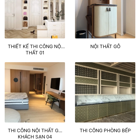
THIẾT KẾ THI CÔNG NỘI
NỘI THẤT GỖ
THẤT 01
THI CÔNG NỘI THẤT GỖ
THI CÔNG PHÒNG BẾP
KHÁCH SẠN 04