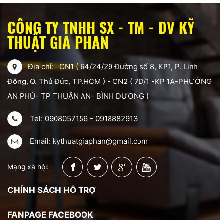
CÔNG TY TNHH SX - TM - DV KỸ
THUẬT GIA PHAN
Địa chỉ: CN1 ( 64/24/29 Đường số 8, KP1, P. Linh
Đông, Q. Thủ Đức, TP.HCM ) - CN2 ( 7D/1 -KP 1A-PHƯỜNG
AN PHÚ- TP THUẬN AN- BÌNH DƯƠNG )
Tel: 0908057156 - 0918882913
Email: kythuatgiaphan@gmail.com
Mạng xã hội:
CHÍNH SÁCH HỖ TRỢ
FANPAGE FACEBOOK