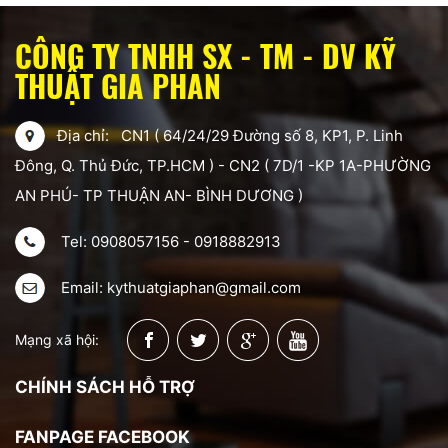
CÔNG TY TNHH SX - TM - DV KỸ
THUẬT GIA PHAN
Địa chỉ: CN1 ( 64/24/29 Đường số 8, KP1, P. Linh
Đông, Q. Thủ Đức, TP.HCM ) - CN2 ( 7D/1 -KP 1A-PHƯỜNG
AN PHÚ- TP THUẬN AN- BÌNH DƯƠNG )
Tel: 0908057156 - 0918882913
Email: kythuatgiaphan@gmail.com
Mạng xã hội:
CHÍNH SÁCH HỖ TRỢ
FANPAGE FACEBOOK