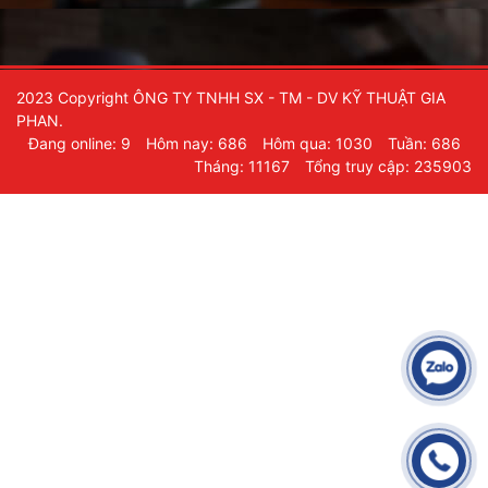
2023 Copyright ÔNG TY TNHH SX - TM - DV KỸ THUẬT GIA
PHAN.
Đang online: 9
Hôm nay: 686
Hôm qua: 1030
Tuần: 686
Tháng: 11167
Tổng truy cập: 235903