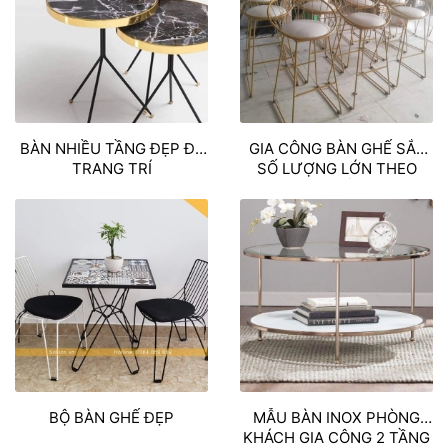
BÀN NHIỀU TẦNG ĐẸP ĐỂ
GIA CÔNG BÀN GHẾ SẮT
TRANG TRÍ
SỐ LƯỢNG LỚN THEO
YÊU CẦU
BỘ BÀN GHẾ ĐẸP
MẪU BÀN INOX PHÒNG
KHÁCH GIA CÔNG 2 TẦNG