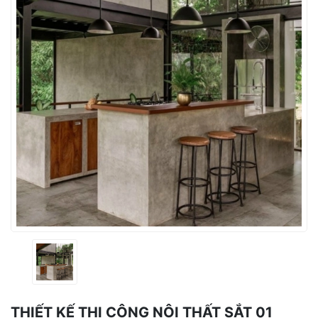
THIẾT KẾ THI CÔNG NỘI THẤT SẮT 01