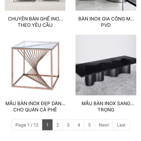
CHUYÊN BÀN GHẾ INOX
BÀN INOX GIA CÔNG MẠ
THEO YÊU CẦU
PVD
MẪU BÀN INOX ĐẸP DÀNH
MẪU BÀN INOX SANG
CHO QUÁN CÀ PHÊ
TRỌNG
Page 1 / 12
1
2
3
4
5
Next
Last